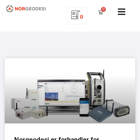
0
0
Norgeodesi er forhandler for