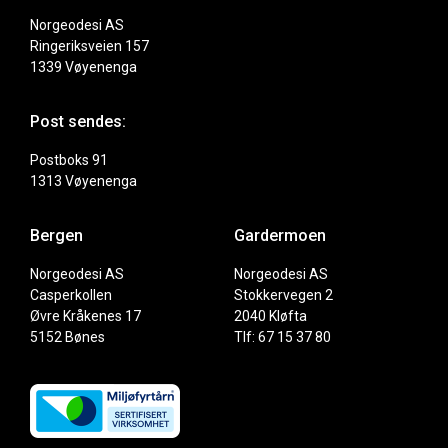
Norgeodesi AS
Ringeriksveien 157
1339 Vøyenenga
Post sendes:
Postboks 91
1313 Vøyenenga
Bergen
Gardermoen
Norgeodesi AS
Norgeodesi AS
Casperkollen
Stokkervegen 2
Øvre Kråkenes 17
2040 Kløfta
5152 Bønes
Tlf: 67 15 37 80