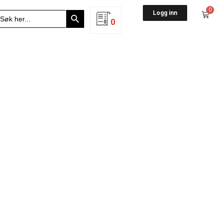
Search Button
0
earch
Logg inn
r:
0