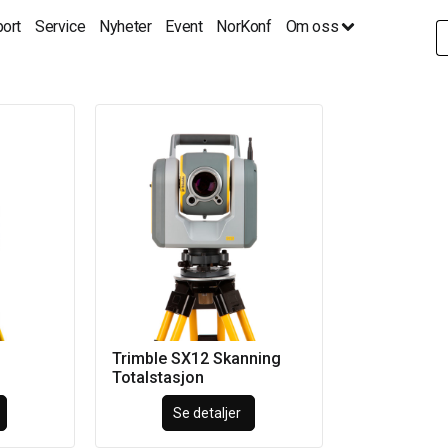
ort
Service
Nyheter
Event
NorKonf
Om oss
S
fo
Trimble SX12 Skanning
Totalstasjon
Se detaljer