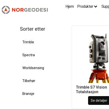
Hjem
Produkter
Supp
Sorter etter
Trimble
Spectra
Worldsensing
Tilbehør
Trimble S7 Vision
Totalstasjon
Bransje
Se detaljer