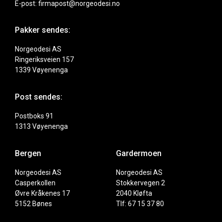
E-post: firmapost@norgeodesi.no
Pakker sendes:
Norgeodesi AS
Ringeriksveien 157
1339 Vøyenenga
Post sendes:
Postboks 91
1313 Vøyenenga
Bergen
Gardermoen
Norgeodesi AS
Norgeodesi AS
Casperkollen
Stokkervegen 2
Øvre Kråkenes 17
2040 Kløfta
5152 Bønes
Tlf: 67 15 37 80