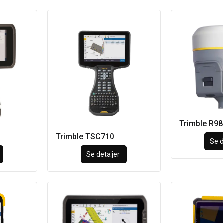
Trimble R9
Trimble TSC710
Se d
Se detaljer