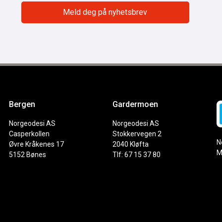
Bergen
Gardermoen
Norgeodesi AS
Norgeodesi AS
Casperkollen
Stokkervegen 2
N
Øvre Kråkenes 17
2040 Kløfta
M
5152 Bønes
Tlf: 67 15 37 80