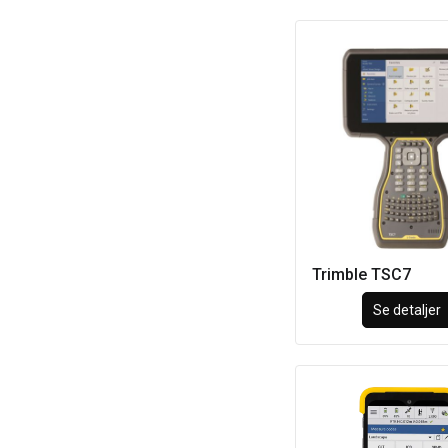
Trimble TSC7
Se detaljer