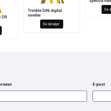
Spectra Ran
Se d
Trimble DiNi digital
niveller
c DR
Se detaljer
ernavn
E-post