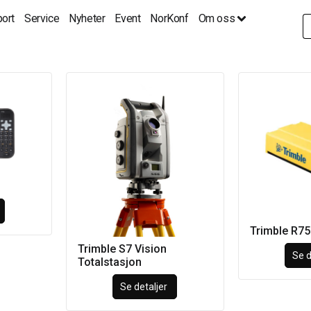
ort
Service
Nyheter
Event
NorKonf
Om oss
S
fo
Trimble R7
Trimble S7 Vision
Se d
Totalstasjon
Se detaljer