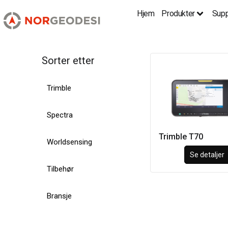
Hjem
Produkter
Supp
Sorter etter
Trimble
Spectra
Trimble T70
Worldsensing
Se detaljer
Tilbehør
Bransje