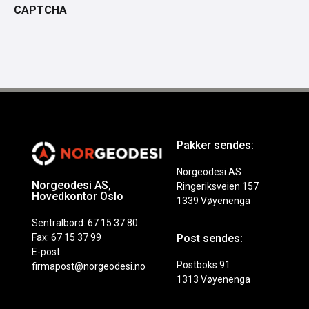
CAPTCHA
Pakker sendes:
Norgeodesi AS
Norgeodesi AS,
Ringeriksveien 157
Hovedkontor Oslo
1339 Vøyenenga
Sentralbord: 67 15 37 80
Fax: 67 15 37 99
Post sendes:
E-post:
Postboks 91
firmapost@norgeodesi.no
1313 Vøyenenga