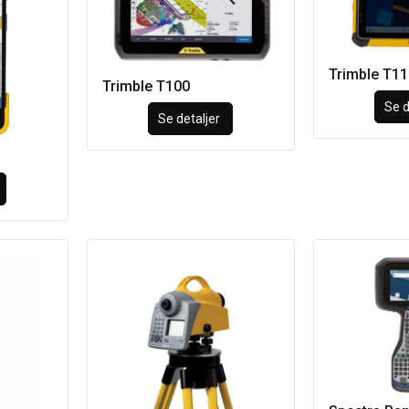
Trimble T11
Trimble T100
Se d
Se detaljer