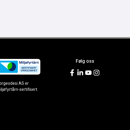
Følg oss
orgeodesi AS er
iljøfyrtårn-sertifisert.