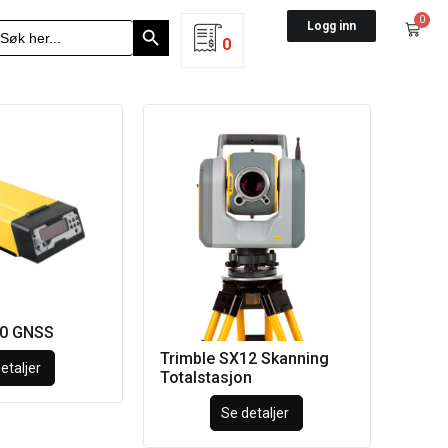
Search Button
0
earch
Logg inn
r:
0
50 GNSS
Trimble SX12 Skanning
etaljer
Totalstasjon
Se detaljer