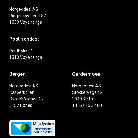
Norgeodesi AS
Ringeriksveien 157
1339 Vøyenenga
Post sendes:
Postboks 91
1313 Vøyenenga
Bergen
Gardermoen
Norgeodesi AS
Norgeodesi AS
Casperkollen
Stokkervegen 2
Øvre Kråkenes 17
2040 Kløfta
5152 Bønes
Tlf: 67 15 37 80