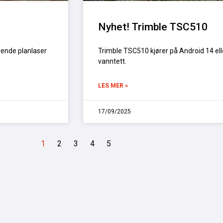
Nyhet! Trimble TSC510
rende planlaser
Trimble TSC510 kjører på Android 14 elle
vanntett.
LES MER »
17/09/2025
1
2
3
4
5