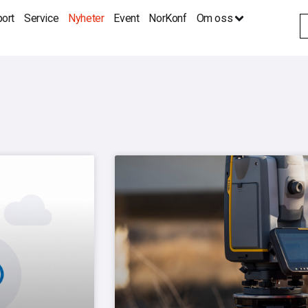
ort
Service
Nyheter
Event
NorKonf
Om oss
S
fo