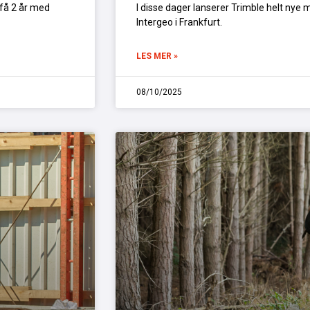
 få 2 år med
I disse dager lanserer Trimble helt ny
Intergeo i Frankfurt.
LES MER »
08/10/2025