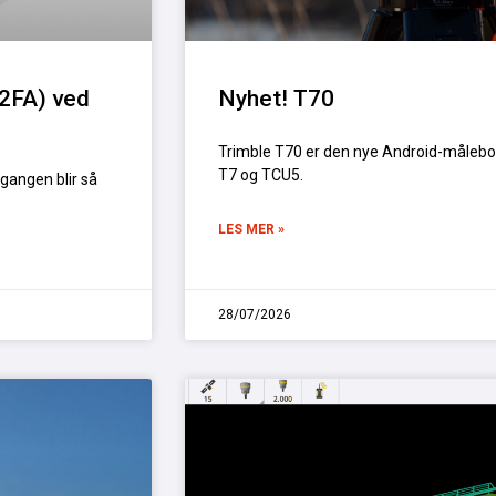
(2FA) ved
Nyhet! T70
Trimble T70 er den nye Android-målebok
T7 og TCU5.
rgangen blir så
LES MER »
28/07/2026