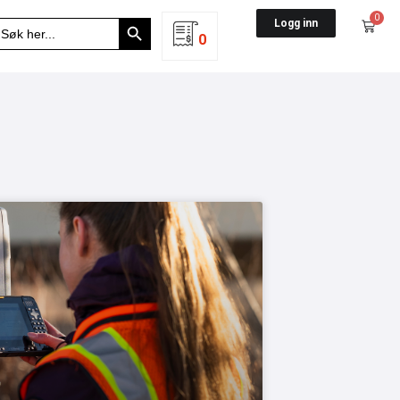
Search Button
0
earch
Logg inn
r:
0