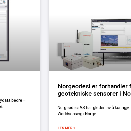
Norgeodesi er forhandler 
geotekniske sensorer i N
kydata bedre –
r.
Norgeodesi AS har gleden av å kunngjøre
Worldsensing i Norge.
LES MER »