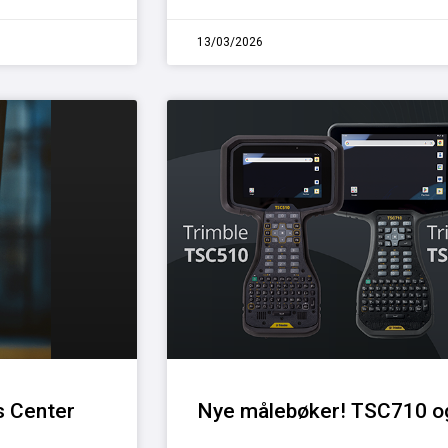
13/03/2026
s Center
Nye målebøker! TSC710 o