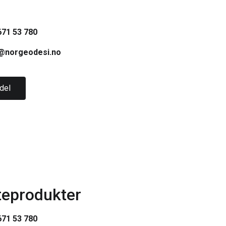
71 53 780
@norgeodesi.no
del
teprodukter
71 53 780