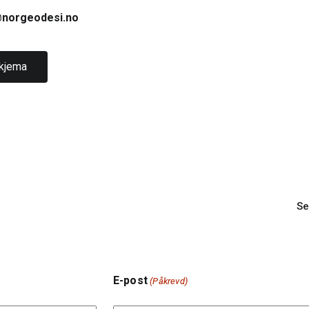
norgeodesi.no
skjema
Se
E-post
(Påkrevd)