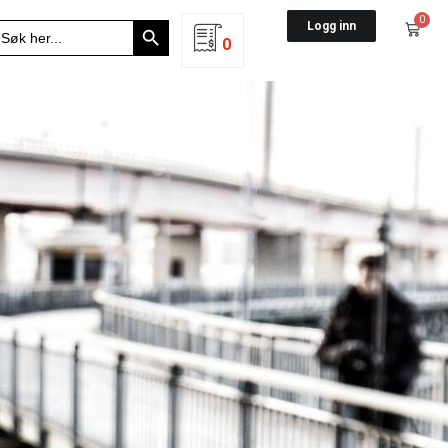
Search Button
0
earch
Logg inn
r:
0