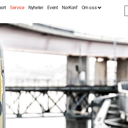
ort
Service
Nyheter
Event
NorKonf
Om oss
S
fo