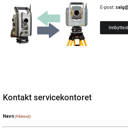
E-post:
salg@
Innbytte
Kontakt servicekontoret
Navn
(Påkrevd)