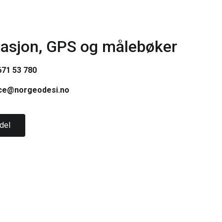
tasjon, GPS og målebøker
71 53 780
ce@norgeodesi.no
del