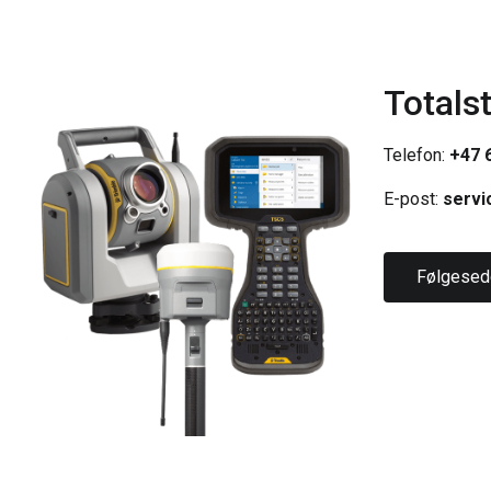
Totals
Telefon:
+47 6
E-post:
servi
Følgesed