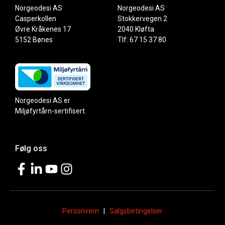
Norgeodesi AS
Norgeodesi AS
Casperkollen
Stokkervegen 2
Øvre Kråkenes 17
2040 Kløfta
5152 Bønes
Tlf: 67 15 37 80
Norgeodesi AS er
Miljøfyrtårn-sertifisert.
Følg oss
Personvern
|
Salgsbetingelser