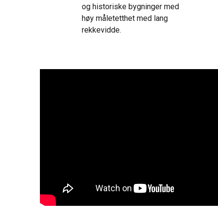
og historiske bygninger med
høy måletetthet med lang
rekkevidde.