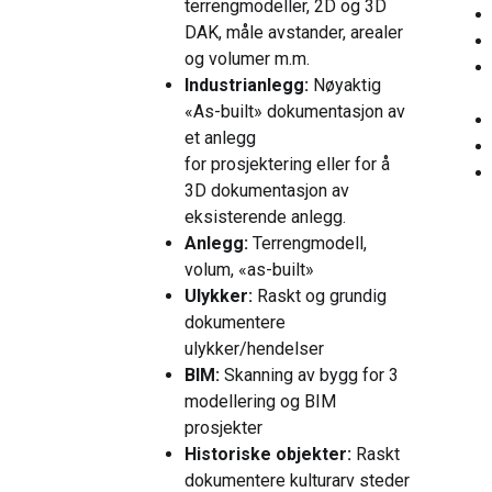
terrengmodeller, 2D og 3D
DAK, måle avstander, arealer
og volumer m.m.
Industrianlegg:
N
øyaktig
«As-built» dokumentasjon av
et anlegg
for
prosjektering
eller for å
3D dokumentasjon av
eksisterende anlegg.
Anlegg:
Terrengmodell,
volum, «as-built»
Ulykker:
Raskt og grundig
dokumentere
ulykker/hendelser
BIM:
Skanning av bygg for 3
modellering og
BIM
prosjekter
Historiske objekter:
Raskt
dokumentere
kultur
arv steder