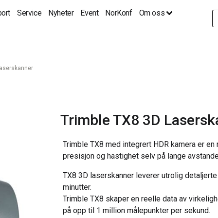
ort
Service
Nyheter
Event
NorKonf
Om oss
S
fo
Laserskanner
Trimble TX8 3D Lasersk
Trimble TX8 med integrert HDR kamera er en r
presisjon og hastighet selv på lange avstande
TX8 3D laserskanner leverer utrolig detaljert
minutter.
Trimble TX8 skaper en reelle data av virkelig
på opp til 1 million målepunkter per sekund.