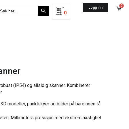
Search Button
0
earch
Logg inn
r:
0
anner
obust (IP54) og allsidig skanner. Kombinerer
r.
e 3D modeller, punktskyer og bilder på bare noen få
heten: Millimeters presisjon med ekstrem hastighet