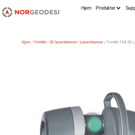
Hjem
Produkter
Supp
Hjem
/
Trimble
/
3D laserskanner
/
Laserskanner
/ Trimble TX8 3D 