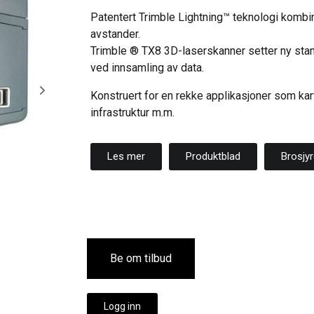
Patentert Trimble Lightning™ teknologi kombin
avstander.
Trimble ® TX8 3D-laserskanner setter ny stand
ved innsamling av data.
Konstruert for en rekke applikasjoner som kart
infrastruktur m.m.
Les mer
Produktblad
Brosjy
Be om tilbud
Logg inn