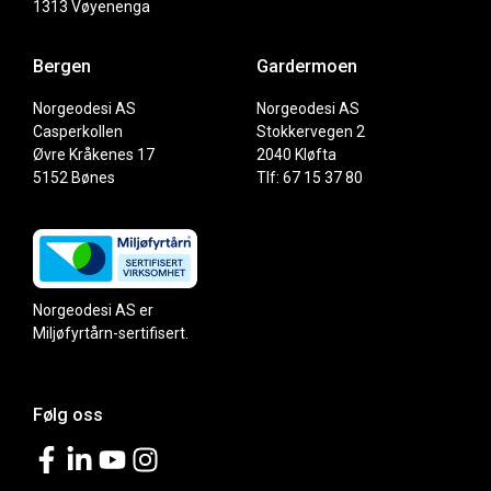
1313 Vøyenenga
Bergen
Gardermoen
Norgeodesi AS
Norgeodesi AS
Casperkollen
Stokkervegen 2
Øvre Kråkenes 17
2040 Kløfta
5152 Bønes
Tlf: 67 15 37 80
Norgeodesi AS er
Miljøfyrtårn-sertifisert.
Følg oss