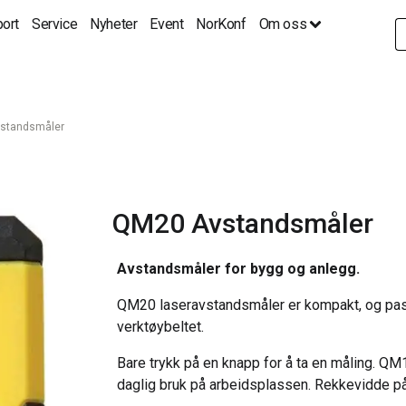
ort
Service
Nyheter
Event
NorKonf
Om oss
S
fo
standsmåler
QM20 Avstandsmåler
Avstandsmåler for bygg og anlegg.
QM20 laseravstandsmåler er kompakt, og pass
verktøybeltet.
Bare trykk på en knapp for å ta en måling. QM
daglig bruk på arbeidsplassen. Rekkevidde p