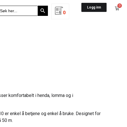
Search Button
0
earch
Logg inn
r:
0
er komfortabelt i henda, lomma og i
10 er enkel å betjene og enkel å bruke. Designet for
å 50 m.