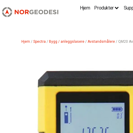
Hjem
Produkter
Supp
Hjem
/
Spectra
/
Bygg / anleggslasere
/
Avstandsmålere
/ QM20 Av