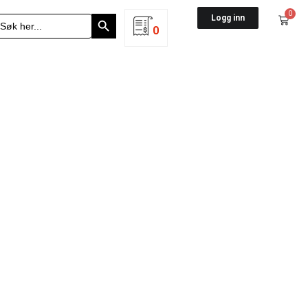
Search Button
0
earch
Logg inn
r:
0