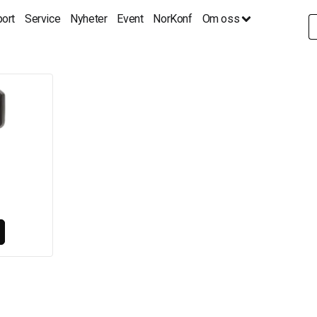
ort
Service
Nyheter
Event
NorKonf
Om oss
S
fo