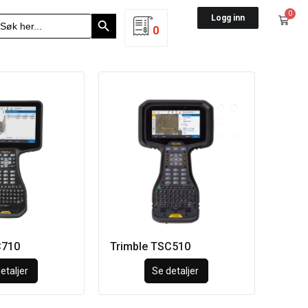
Search Button
0
earch
Logg inn
r:
0
C710
Trimble TSC510
etaljer
Se detaljer