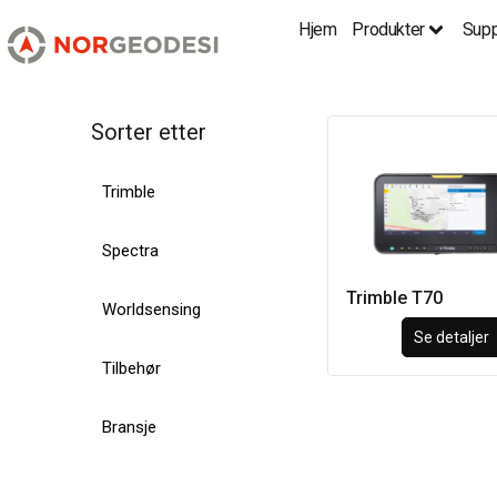
Hjem
Produkter
Supp
Sorter etter
Trimble
Spectra
Trimble T70
Worldsensing
Se detaljer
Tilbehør
Bransje