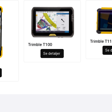
Trimble T11
Trimble T100
Se d
Se detaljer