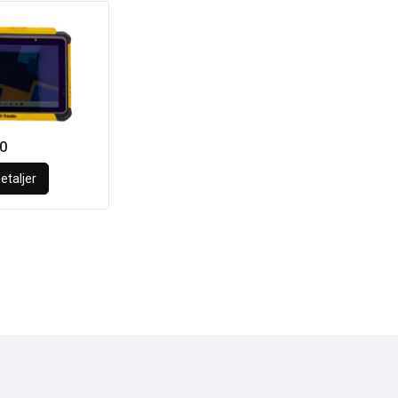
0
etaljer