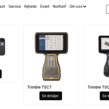
ort
Service
Nyheter
Event
NorKonf
Om oss
S
fo
Trimble TSC7
Trimble TS
Se detaljer
Se d