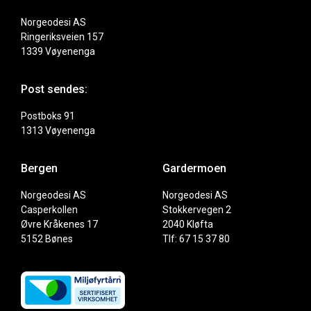
Norgeodesi AS
Ringeriksveien 157
1339 Vøyenenga
Post sendes:
Postboks 91
1313 Vøyenenga
Bergen
Gardermoen
Norgeodesi AS
Norgeodesi AS
Casperkollen
Stokkervegen 2
Øvre Kråkenes 17
2040 Kløfta
5152 Bønes
Tlf: 67 15 37 80