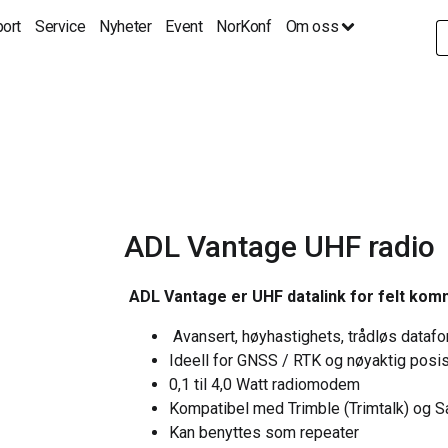
ort
Service
Nyheter
Event
NorKonf
Om oss
S
fo
ADL Vantage UHF radio
ADL Vantage er UHF datalink for felt ko
Avansert, høyhastighets, trådløs datafor
Ideell for GNSS / RTK og nøyaktig posis
0,1 til 4,0 Watt radiomodem
Kompatibel med Trimble (Trimtalk) og Sa
Kan benyttes som repeater