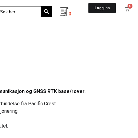
Search Button
0
earch
Logg inn
r:
0
mmunikasjon og GNSS RTK base/rover.
bindelse fra Pacific Crest
jonering.
tel.