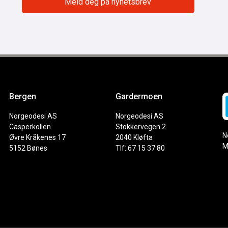
Bergen
Gardermoen
Norgeodesi AS
Norgeodesi AS
Casperkollen
Stokkervegen 2
N
Øvre Kråkenes 17
2040 Kløfta
M
5152 Bønes
Tlf: 67 15 37 80