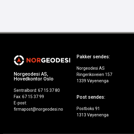
Pakker sendes:
Norgeodesi AS
Norgeodesi AS,
Ringeriksveien 157
Hovedkontor Oslo
1339 Vøyenenga
Sentralbord: 67 15 37 80
Fax: 67 15 37 99
Post sendes:
E-post:
Postboks 91
firmapost@norgeodesi.no
1313 Vøyenenga