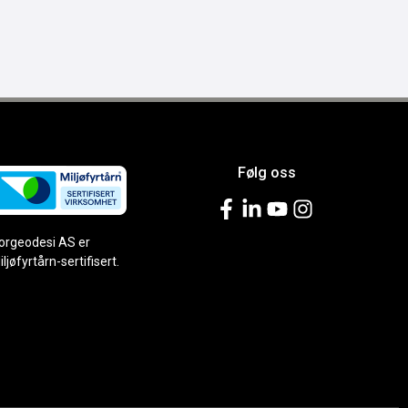
Følg oss
orgeodesi AS er
iljøfyrtårn-sertifisert.