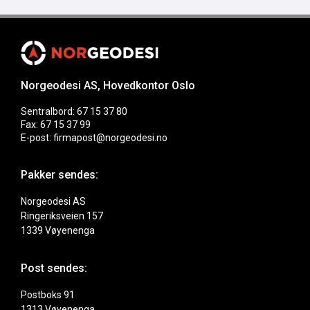
Norgeodesi AS, Hovedkontor Oslo
Sentralbord: 67 15 37 80
Fax: 67 15 37 99
E-post: firmapost@norgeodesi.no
Pakker sendes:
Norgeodesi AS
Ringeriksveien 157
1339 Vøyenenga
Post sendes:
Postboks 91
1313 Vøyenenga