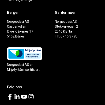
Bergen
Gardermoen
Norgeodesi AS
Norgeodesi AS
Casperkollen
Stokkervegen 2
Øvre Kråkenes 17
2040 Kløfta
5152 Bønes
Tlf: 67 15 37 80
Norgeodesi AS er
Miljøfyrtårn-sertifisert.
Følg oss