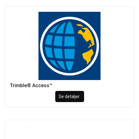
Trimble® Access™
Se detaljer