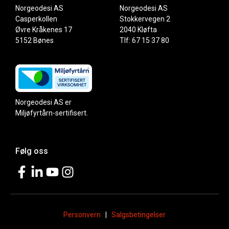
Norgeodesi AS
Norgeodesi AS
Casperkollen
Stokkervegen 2
Øvre Kråkenes 17
2040 Kløfta
5152 Bønes
Tlf: 67 15 37 80
Norgeodesi AS er
Miljøfyrtårn-sertifisert.
Følg oss
Personvern
|
Salgsbetingelser