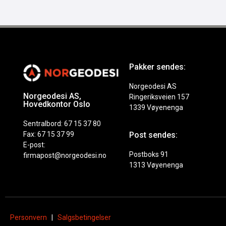
Pakker sendes:
Norgeodesi AS
Norgeodesi AS,
Ringeriksveien 157
Hovedkontor Oslo
1339 Vøyenenga
Sentralbord: 67 15 37 80
Fax: 67 15 37 99
Post sendes:
E-post:
Postboks 91
firmapost@norgeodesi.no
1313 Vøyenenga
Personvern
|
Salgsbetingelser