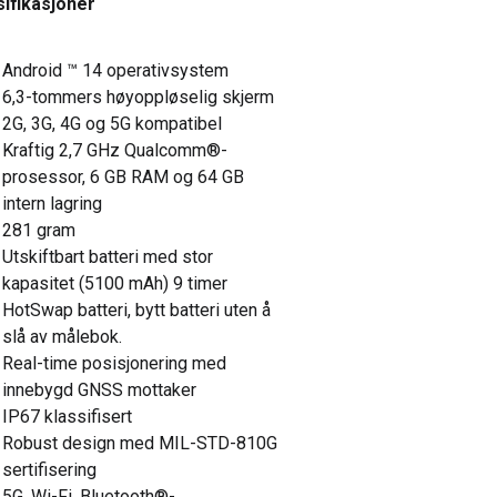
ifikasjoner
Android ™ 14 operativsystem
6,3-tommers høyoppløselig skjerm
2G, 3G, 4G og 5G kompatibel
Kraftig 2,7 GHz Qualcomm®-
prosessor, 6 GB RAM og 64 GB
intern lagring
281 gram
Utskiftbart batteri med stor
kapasitet (5100 mAh) 9 timer
HotSwap batteri, bytt batteri uten å
slå av målebok.
Real-time posisjonering med
innebygd GNSS mottaker
IP67 klassifisert
Robust design med MIL-STD-810G
sertifisering
5G, Wi-Fi, Bluetooth®-