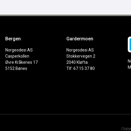
Bergen
Gardermoen
Norgeodesi AS
Norgeodesi AS
Casperkollen
Stokkervegen 2
N
Øvre Kråkenes 17
2040 Kløfta
M
5152 Bønes
Tlf: 67 15 37 80
Copyr