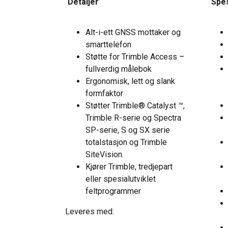
Detaljer
Spes
Alt-i-ett GNSS mottaker og
smarttelefon
Støtte for Trimble Access –
fullverdig målebok
Ergonomisk, lett og slank
formfaktor
Støtter Trimble® Catalyst ™,
Trimble R-serie og Spectra
SP-serie, S og SX serie
totalstasjon og Trimble
SiteVision.
Kjører Trimble, tredjepart
eller spesialutviklet
feltprogrammer
Leveres med: