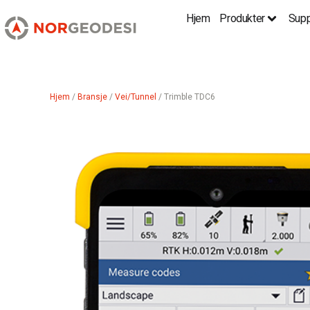
Hjem
Produkter
Supp
Hjem
/
Bransje
/
Vei/Tunnel
/ Trimble TDC6