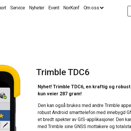
ort
Service
Nyheter
Event
NorKonf
Om oss
S
fo
Trimble TDC6
Nyhet! Trimble TDC6, en kraftig og robu
kun veier 287 gram!
Den kan også brukes med andre Trimble apper e
robust Android smarttelefon med innebygd GNSS
et bredt spekter av GIS-applikasjoner. Den 
med Trimble sine GNSS mottakere og totalstas