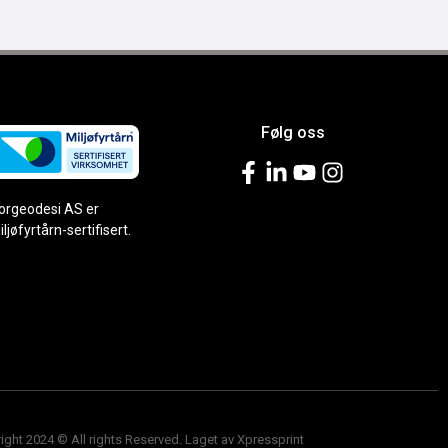
Følg oss
orgeodesi AS er
iljøfyrtårn-sertifisert.
ight 2024 © All rights Reserved. Laget av Xpressprint