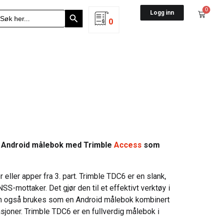
Search Button
0
earch
Logg inn
r:
0
st Android målebok med Trimble
Access
som
ller apper fra 3. part. Trimble TDC6 er en slank,
-mottaker. Det gjør den til et effektivt verktøy i
kan også brukes som en Android målebok kombinert
joner. Trimble TDC6 er en fullverdig målebok i