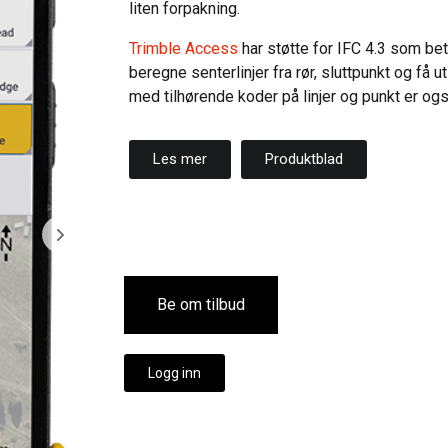
liten forpakning.
Trimble Access
har støtte for IFC 4.3 som bet
beregne senterlinjer fra rør, sluttpunkt og få u
med tilhørende koder på linjer og punkt er ogs
Les mer
Produktblad
Be om tilbud
Logg inn