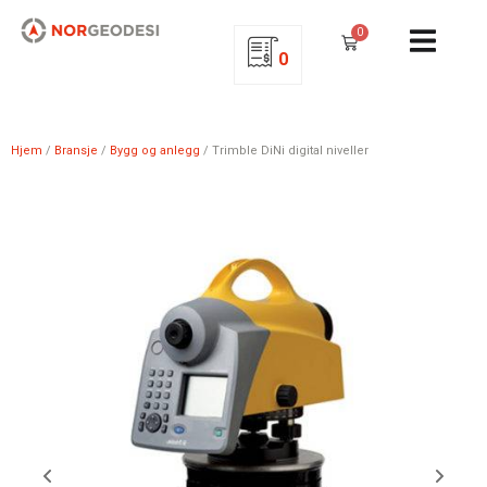
0
0
Hjem
/
Bransje
/
Bygg og anlegg
/ Trimble DiNi digital niveller