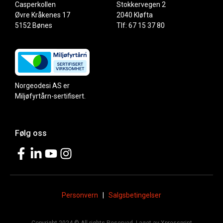
Casperkollen
Stokkervegen 2
Øvre Kråkenes 17
2040 Kløfta
5152 Bønes
Tlf: 67 15 37 80
Norgeodesi AS er
Miljøfyrtårn-sertifisert.
Følg oss
Personvern
|
Salgsbetingelser