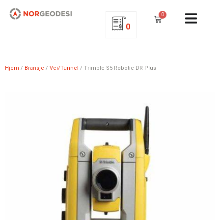
0
0
Hjem
/
Bransje
/
Vei/Tunnel
/ Trimble S5 Robotic DR Plus