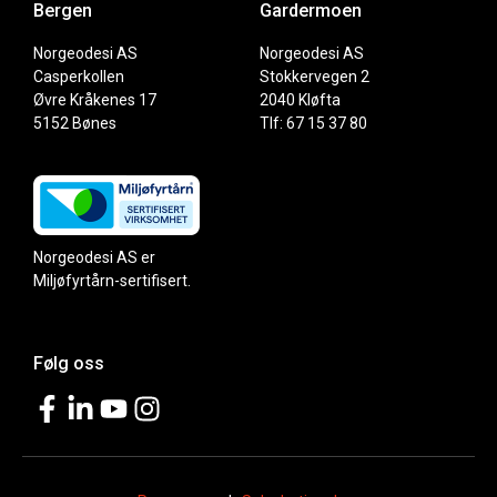
Bergen
Gardermoen
Norgeodesi AS
Norgeodesi AS
Casperkollen
Stokkervegen 2
Øvre Kråkenes 17
2040 Kløfta
5152 Bønes
Tlf: 67 15 37 80
Norgeodesi AS er
Miljøfyrtårn-sertifisert.
Følg oss