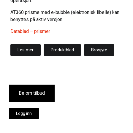
operasjon.
AT360 prisme med e-bubble (elektronisk libelle) kan
benyttes på aktiv versjon.
Datablad – prismer
Les mer
Produktblad
Brosjyre
Be om tilbud
Logg inn