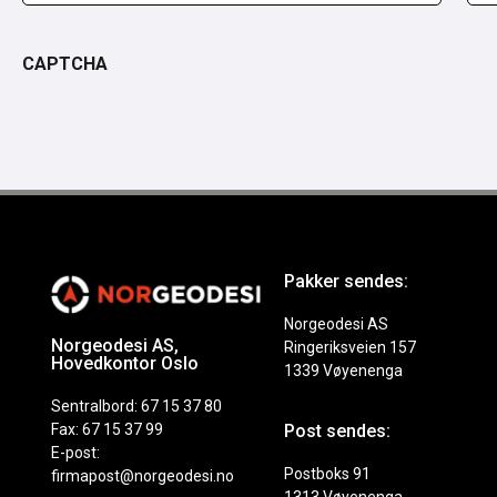
CAPTCHA
Pakker sendes:
Norgeodesi AS
Norgeodesi AS,
Ringeriksveien 157
Hovedkontor Oslo
1339 Vøyenenga
Sentralbord: 67 15 37 80
Fax: 67 15 37 99
Post sendes:
E-post:
Postboks 91
firmapost@norgeodesi.no
1313 Vøyenenga