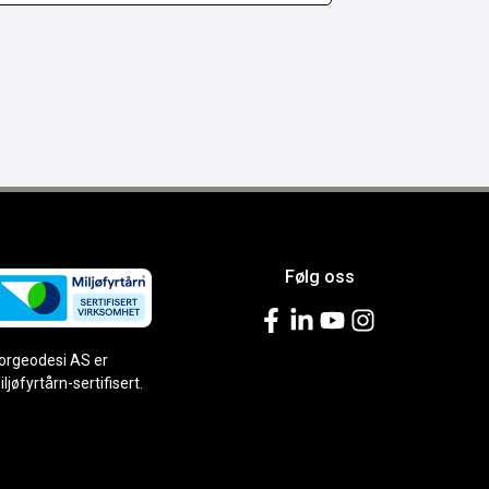
Følg oss
orgeodesi AS er
iljøfyrtårn-sertifisert.