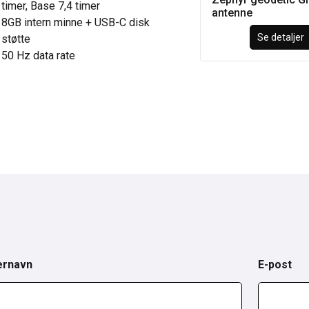
timer, Base 7,4 timer
antenne
8GB intern minne + USB-C disk
Se detaljer
støtte
50 Hz data rate
ernavn
E-post