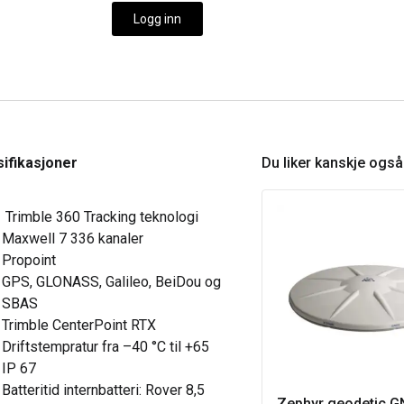
Logg inn
ifikasjoner
Du liker kanskje ogs
Trimble 360 Tracking teknologi
Maxwell 7 336 kanaler
Propoint
GPS, GLONASS, Galileo, BeiDou og
SBAS
Trimble CenterPoint RTX
Driftstempratur fra –40 °C til +65
IP 67
Batteritid internbatteri: Rover 8,5
Zephyr geodetic 