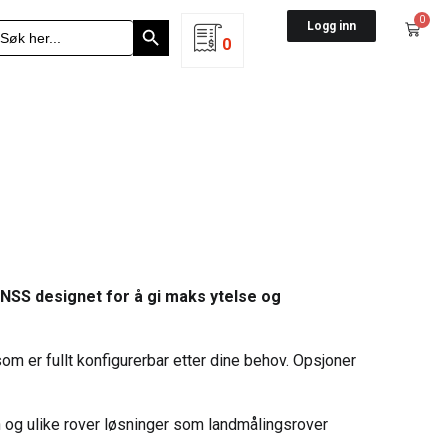
Search Button
0
earch
Logg inn
r:
0
NSS designet for å gi maks ytelse og
m er fullt konfigurerbar etter dine behov. Opsjoner
g ulike rover løsninger som landmålingsrover