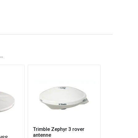
å…
Trimble Zephyr 3 rover
antenne
GNSS