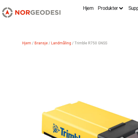
Hjem
Produkter
Supp
Hjem
/
Bransje
/
Landmåling
/ Trimble R750 GNSS