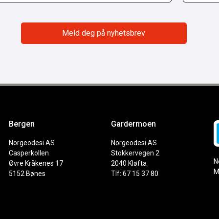
Bergen
Gardermoen
Norgeodesi AS
Norgeodesi AS
Casperkollen
Stokkervegen 2
N
Øvre Kråkenes 17
2040 Kløfta
M
5152 Bønes
Tlf: 67 15 37 80