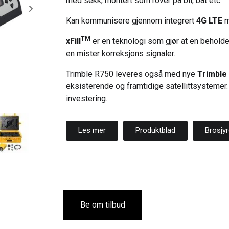
med sekk, montert som rover på bil, båt etc.
Kan kommunisere gjennom integrert
4G LTE
m
TM
xFill
er en teknologi som gjør at en beholder
en mister korreksjons signaler.
Trimble R750 leveres også med nye
Trimble
eksisterende og framtidige satellittsysteme
investering.
Les mer
Produktblad
Brosjy
Be om tilbud