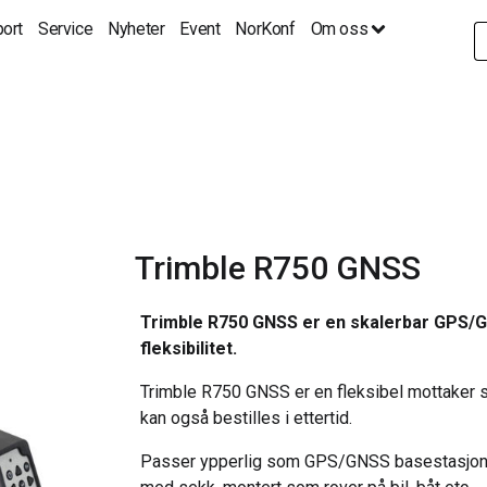
ort
Service
Nyheter
Event
NorKonf
Om oss
S
fo
Trimble R750 GNSS
Trimble R750 GNSS er en skalerbar GPS/G
fleksibilitet.
Trimble R750 GNSS er en fleksibel mottaker so
kan også bestilles i ettertid.
Passer ypperlig som GPS/GNSS basestasjon o