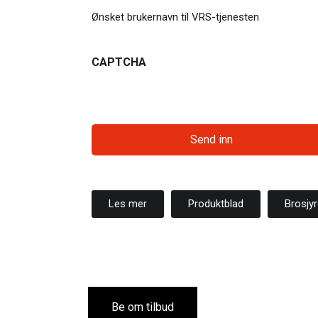
Ønsket brukernavn til VRS-tjenesten
CAPTCHA
Les mer
Produktblad
Brosjy
Be om tilbud