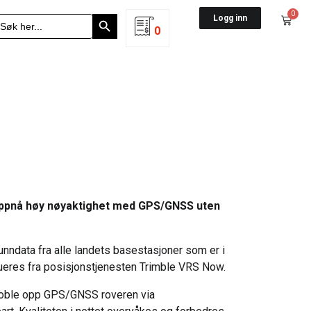
Search Button
0
earch
Logg inn
r:
0
oppnå høy nøyaktighet med GPS/GNSS uten
unndata fra alle landets basestasjoner som er i
ueres fra posisjonstjenesten Trimble VRS Now.
koble opp GPS/GNSS roveren via