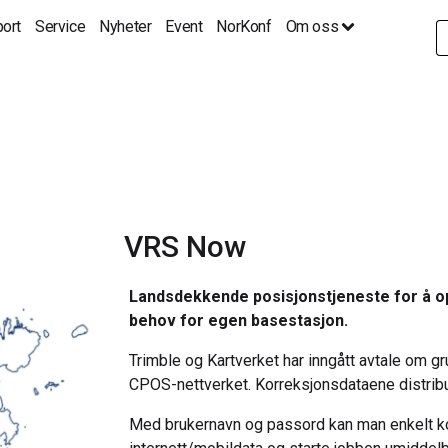
ort
Service
Nyheter
Event
NorKonf
Om oss
S
fo
VRS Now
Landsdekkende posisjonstjeneste for å 
behov for egen basestasjon.
Trimble og Kartverket har inngått avtale om gr
CPOS-nettverket. Korreksjonsdataene distrib
Med brukernavn og passord kan man enkelt 