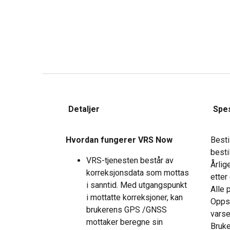
Detaljer
Spes
Hvordan fungerer VRS Now
Besti
besti
VRS-tjenesten består av
Årlig
korreksjonsdata som mottas
etter 
i sanntid. Med utgangspunkt
Alle 
i mottatte korreksjoner, kan
Oppsi
brukerens GPS /GNSS
varse
mottaker beregne sin
Bruker