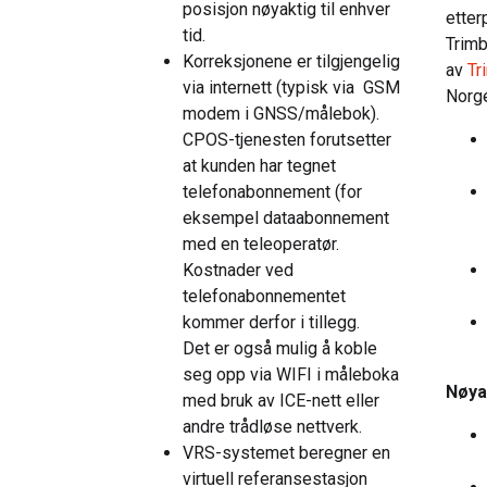
posisjon nøyaktig til enhver
etter
tid.
Trimb
Korreksjonene er tilgjengelig
av
Tr
via
internett (typisk via GSM
Norg
modem i GNSS/målebok).
CPOS-tjenesten forutsetter
at kunden har tegnet
telefonabonnement (for
eksempel dataabonnement
med en teleoperatør.
Kostnader ved
telefonabonnementet
kommer derfor i tillegg.
Det er også mulig å koble
seg opp via WIFI i måleboka
Nøya
med bruk av ICE-nett eller
andre trådløse nettverk.
VRS-systemet beregner en
virtuell referansestasjon