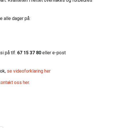
art. Kvaliteten i nettet overvåkes og forbedres
e alle dager på:
i på tlf.
67 15 37 80
eller e-post
bok,
se videoforklaring her
kontakt oss her
.