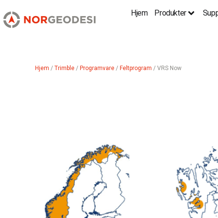
Hjem
Produkter
Supp
Hjem
/
Trimble
/
Programvare
/
Feltprogram
/ VRS Now