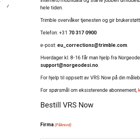
internett/mobildata og starte jobben umiddelb
hele tiden.
Trimble overvåker tjenesten og gir brukerstøtt
Telefon: +31
70 317 0900
e-post:
eu_corrections@trimble.com
.
Hverdager kl. 8-16 får man hjelp fra Norgeodes
support@norgeodesi.no
.
For hjelp til oppsett av VRS Now på din måle
For spørsmål om eksisterende abonnement,
Bestill VRS Now
Firma
(Påkrevd)