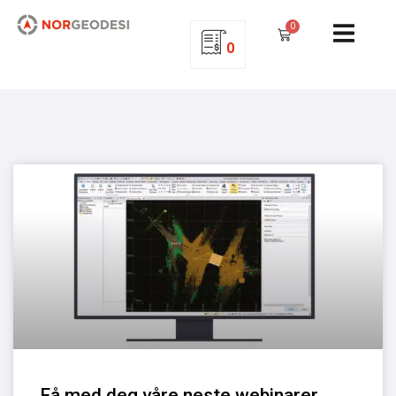
0
0
Få med deg våre neste webinarer