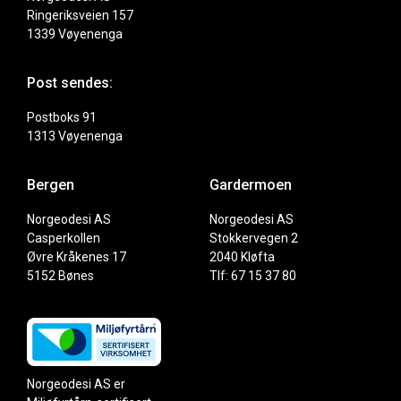
Ringeriksveien 157
1339 Vøyenenga
Post sendes:
Postboks 91
1313 Vøyenenga
Bergen
Gardermoen
Norgeodesi AS
Norgeodesi AS
Casperkollen
Stokkervegen 2
Øvre Kråkenes 17
2040 Kløfta
5152 Bønes
Tlf: 67 15 37 80
Norgeodesi AS er