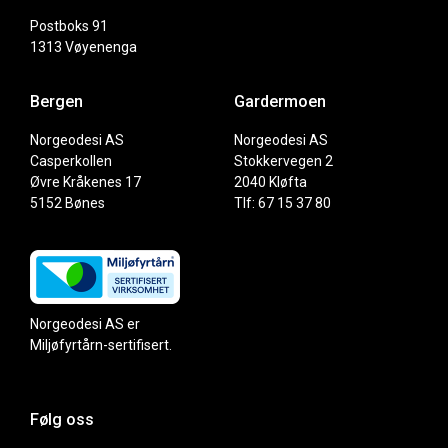
Postboks 91
1313 Vøyenenga
Bergen
Gardermoen
Norgeodesi AS
Norgeodesi AS
Casperkollen
Stokkervegen 2
Øvre Kråkenes 17
2040 Kløfta
5152 Bønes
Tlf: 67 15 37 80
Norgeodesi AS er
Miljøfyrtårn-sertifisert.
Følg oss