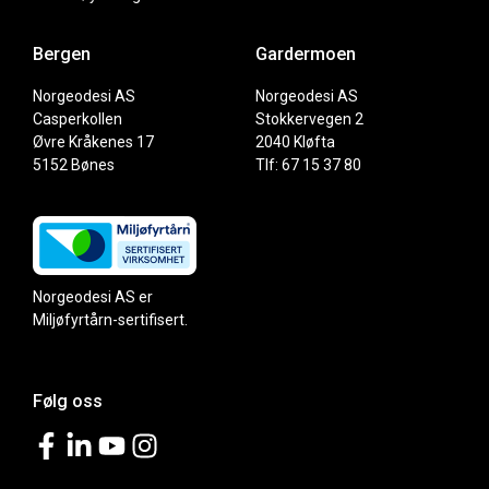
Bergen
Gardermoen
Norgeodesi AS
Norgeodesi AS
Casperkollen
Stokkervegen 2
Øvre Kråkenes 17
2040 Kløfta
5152 Bønes
Tlf: 67 15 37 80
Norgeodesi AS er
Miljøfyrtårn-sertifisert.
Følg oss