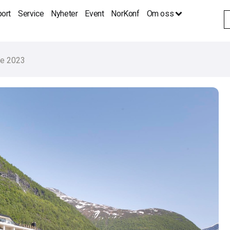
ort
Service
Nyheter
Event
NorKonf
Om oss
S
fo
e 2023