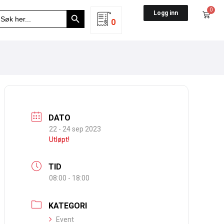
Search Button
0
earch
Logg inn
r:
0
DATO
22 - 24 sep 2023
Utløpt!
TID
08:00 - 18:00
KATEGORI
Event