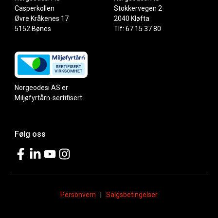
Casperkollen
Stokkervegen 2
Øvre Kråkenes 17
2040 Kløfta
5152 Bønes
Tlf: 67 15 37 80
Norgeodesi AS er
Miljøfyrtårn-sertifisert.
Følg oss
Personvern
|
Salgsbetingelser