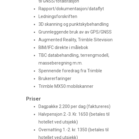
til GNSS/totalstasjon
Rapport/dokumentasjon/dataflyt
Ledningsforskriften
3D skanning og punktskybehandling
Grunnleggende bruk av av GPS/GNSS
Augmented Reality, Trimble Sitevision
BIM/IFC direkte i målebok
TBC databehandling, terrengmodell,
masseberegning m.m.
Spennende foredrag fra Trimble
Brukererfaringer
Trimble MX50 mobilskanner
Priser
Dagpakke 2.200 per dag (faktureres)
Halvpensjon 2.-3. Kr. 1650 (betales til
hotellet ved utsjekk)
Overnatting 1.-2. kr. 1350 (betales til
hotellet ved utsjekk)