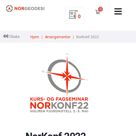
0
0
Tilbake
Hjem
Arrangementer
NorKonf 2022