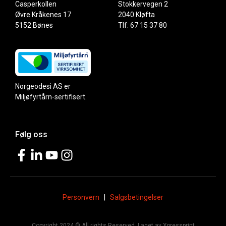
Casperkollen
Stokkervegen 2
Øvre Kråkenes 17
2040 Kløfta
5152 Bønes
Tlf: 67 15 37 80
Norgeodesi AS er
Miljøfyrtårn-sertifisert.
Følg oss
Personvern
|
Salgsbetingelser
Copyright 2024 © All rights Reserved. Laget av Xpressprint