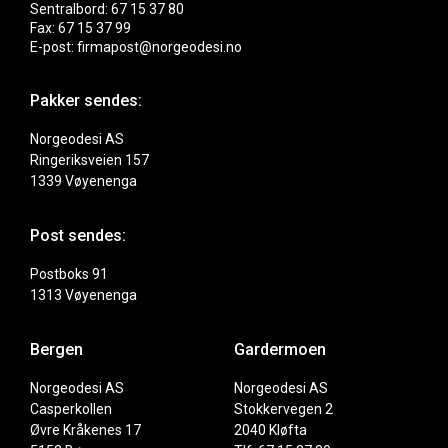
Sentralbord: 67 15 37 80
Fax: 67 15 37 99
E-post: firmapost@norgeodesi.no
Pakker sendes:
Norgeodesi AS
Ringeriksveien 157
1339 Vøyenenga
Post sendes:
Postboks 91
1313 Vøyenenga
Bergen
Gardermoen
Norgeodesi AS
Norgeodesi AS
Casperkollen
Stokkervegen 2
Øvre Kråkenes 17
2040 Kløfta