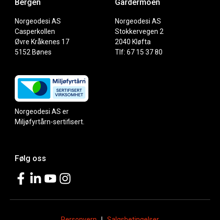
Bergen
Gardermoen
Norgeodesi AS
Norgeodesi AS
Casperkollen
Stokkervegen 2
Øvre Kråkenes 17
2040 Kløfta
5152 Bønes
Tlf: 67 15 37 80
Norgeodesi AS er
Miljøfyrtårn-sertifisert.
Følg oss
Personvern
|
Salgsbetingelser