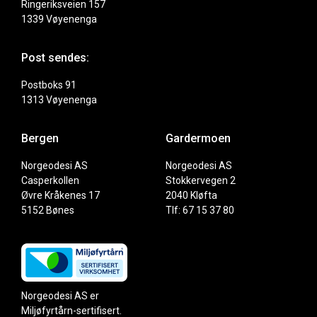
Ringeriksveien 157
1339 Vøyenenga
Post sendes:
Postboks 91
1313 Vøyenenga
Bergen
Gardermoen
Norgeodesi AS
Norgeodesi AS
Casperkollen
Stokkervegen 2
Øvre Kråkenes 17
2040 Kløfta
5152 Bønes
Tlf: 67 15 37 80
Norgeodesi AS er
Miljøfyrtårn-sertifisert.