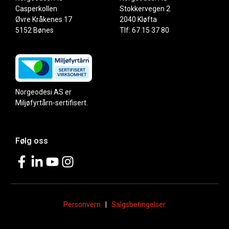
Casperkollen
Stokkervegen 2
Øvre Kråkenes 17
2040 Kløfta
5152 Bønes
Tlf: 67 15 37 80
Norgeodesi AS er
Miljøfyrtårn-sertifisert.
Følg oss
Personvern
|
Salgsbetingelser