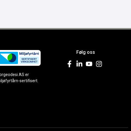
Følg oss
orgeodesi AS er
iljøfyrtårn-sertifisert.