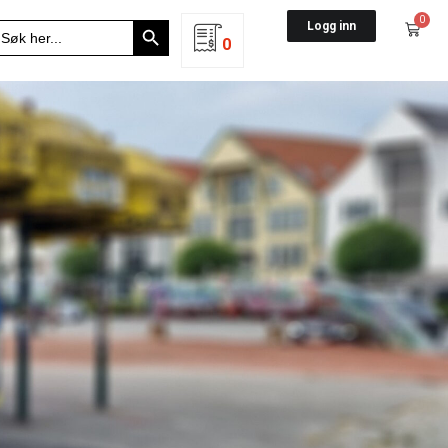
Search Button
0
earch
Logg inn
r:
0