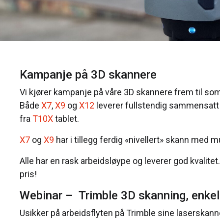
Kampanje på 3D skannere
Vi kjører kampanje på våre 3D skannere frem til s
Både
X7
,
X9
og
X12
leverer fullstendig sammensatt o
fra
T10X
tablet.
X7
og
X9
har i tillegg ferdig «nivellert» skann med m
Alle har en rask arbeidsløype og leverer god kvalitet
pris!
Webinar – Trimble 3D skanning, enkelt
Usikker på arbeidsflyten på Trimble sine laserskann