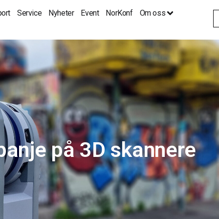
ort
Service
Nyheter
Event
NorKonf
Om oss
S
fo
anje på 3D skannere