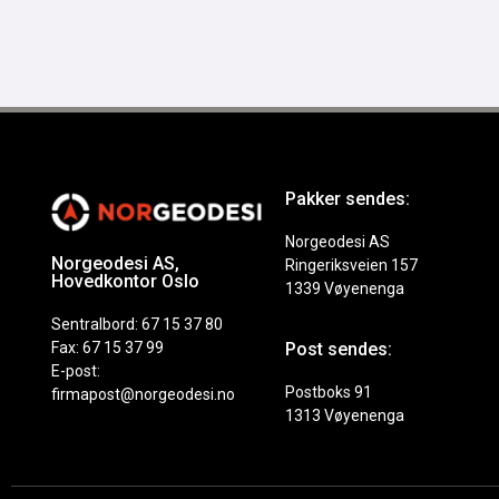
Pakker sendes:
Norgeodesi AS
Norgeodesi AS,
Ringeriksveien 157
Hovedkontor Oslo
1339 Vøyenenga
Sentralbord: 67 15 37 80
Fax: 67 15 37 99
Post sendes:
E-post:
Postboks 91
firmapost@norgeodesi.no
1313 Vøyenenga