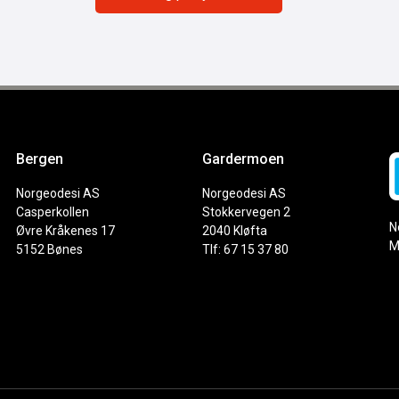
Bergen
Gardermoen
Norgeodesi AS
Norgeodesi AS
Casperkollen
Stokkervegen 2
N
Øvre Kråkenes 17
2040 Kløfta
M
5152 Bønes
Tlf: 67 15 37 80