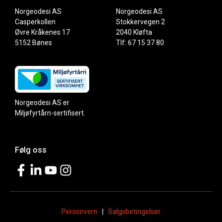
Norgeodesi AS
Norgeodesi AS
Casperkollen
Stokkervegen 2
Øvre Kråkenes 17
2040 Kløfta
5152 Bønes
Tlf: 67 15 37 80
Norgeodesi AS er
Miljøfyrtårn-sertifisert.
Følg oss
Personvern
|
Salgsbetingelser