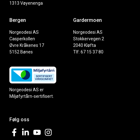
1313 Vøyenenga
Bergen
Gardermoen
Norgeodesi AS
Norgeodesi AS
Casperkollen
Stokkervegen 2
Øvre Kråkenes 17
2040 Kløfta
5152 Bønes
Tlf: 67 15 37 80
Norgeodesi AS er
Miljøfyrtårn-sertifisert.
Følg oss