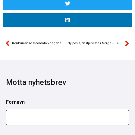
Konkurranse Geomatikkdagene
Ny posisjonstjeneste i Norge – Trimble VRS Now
Motta nyhetsbrev
Fornavn