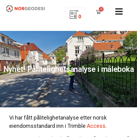
0
0
Nyhet! Pålitelighetsanalyse i måleboka
Vi har fått pålitelighetanalyse etter norsk
eiendomsstandard
inn i Trimble
Access
.