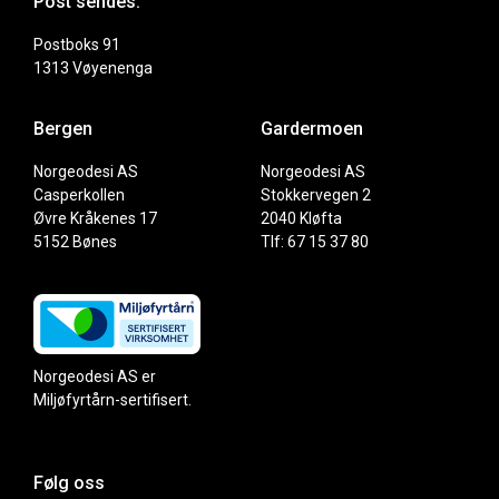
Post sendes:
Postboks 91
1313 Vøyenenga
Bergen
Gardermoen
Norgeodesi AS
Norgeodesi AS
Casperkollen
Stokkervegen 2
Øvre Kråkenes 17
2040 Kløfta
5152 Bønes
Tlf: 67 15 37 80
Norgeodesi AS er
Miljøfyrtårn-sertifisert.
Følg oss