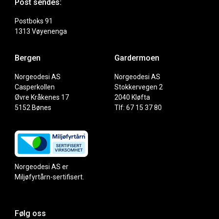
Post sendes:
Postboks 91
1313 Vøyenenga
Bergen
Gardermoen
Norgeodesi AS
Norgeodesi AS
Casperkollen
Stokkervegen 2
Øvre Kråkenes 17
2040 Kløfta
5152 Bønes
Tlf: 67 15 37 80
Norgeodesi AS er
Miljøfyrtårn-sertifisert.
Følg oss