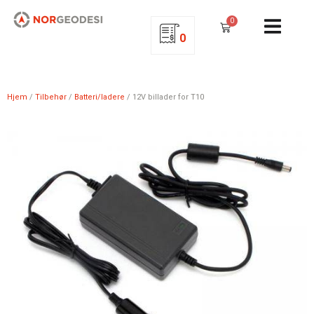
0
0
Hjem
/
Tilbehør
/
Batteri/ladere
/ 12V billader for T10