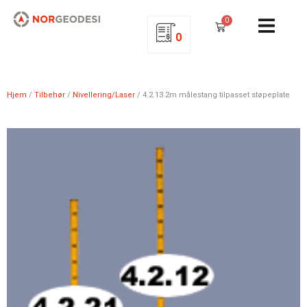
0
0
Hjem
/
Tilbehør
/
Nivellering/Laser
/ 4.2.13 2m målestang tilpasset støpeplate