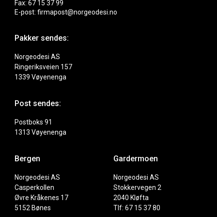
Fax: 67 15 37 99
E-post: firmapost@norgeodesi.no
Pakker sendes:
Norgeodesi AS
Ringeriksveien 157
1339 Vøyenenga
Post sendes:
Postboks 91
1313 Vøyenenga
Bergen
Gardermoen
Norgeodesi AS
Norgeodesi AS
Casperkollen
Stokkervegen 2
Øvre Kråkenes 17
2040 Kløfta
5152 Bønes
Tlf: 67 15 37 80