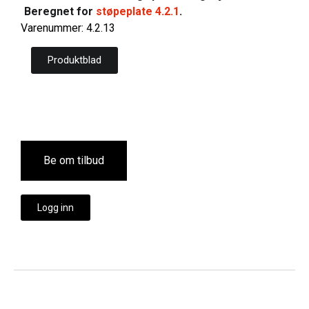
Beregnet for
støpeplate 4.2.1
.
Varenummer: 4.2.13
Produktblad
Be om tilbud
Logg inn