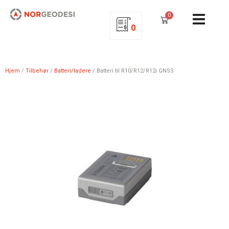
0
0
Hjem
/
Tilbehør
/
Batteri/ladere
/ Batteri til R10/R12/R12i GNSS