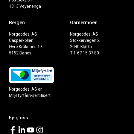
Postboks 91
1313 Vøyenenga
Bergen
Gardermoen
Norgeodesi AS
Norgeodesi AS
Casperkollen
Stokkervegen 2
Øvre Kråkenes 17
2040 Kløfta
5152 Bønes
Tlf: 67 15 37 80
Norgeodesi AS er
Miljøfyrtårn-sertifisert.
Følg oss