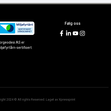
Følg oss
orgeodesi AS er
iljøfyrtårn-sertifisert.
ight 2024 © All rights Reserved. Laget av Xpressprint