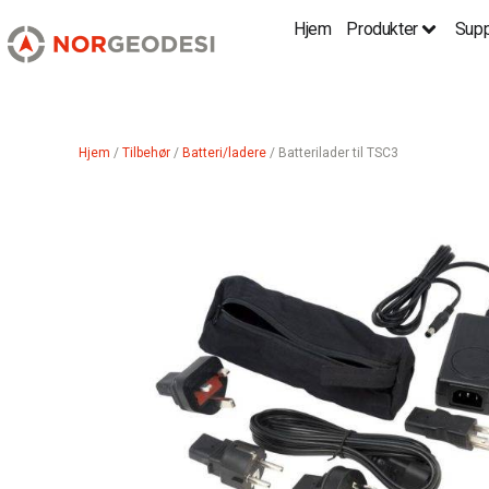
Hjem
Produkter
Supp
Hjem
/
Tilbehør
/
Batteri/ladere
/ Batterilader til TSC3