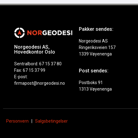
Pakker sendes:
Norgeodesi AS
Norgeodesi AS,
Ringeriksveien 157
Hovedkontor Oslo
1339 Vøyenenga
Sentralbord: 67 15 37 80
Fax: 67 15 37 99
Post sendes:
E-post:
Postboks 91
firmapost@norgeodesi.no
1313 Vøyenenga
Personvern
|
Salgsbetingelser