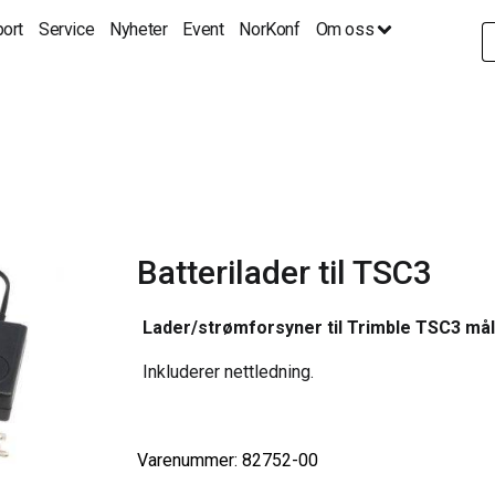
ort
Service
Nyheter
Event
NorKonf
Om oss
S
fo
Batterilader til TSC3
Lader/strømforsyner til Trimble TSC3 må
Inkluderer nettledning.
Varenummer: 82752-00