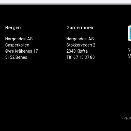
Bergen
Gardermoen
Norgeodesi AS
Norgeodesi AS
Casperkollen
Stokkervegen 2
N
Øvre Kråkenes 17
2040 Kløfta
M
5152 Bønes
Tlf: 67 15 37 80
Copyr