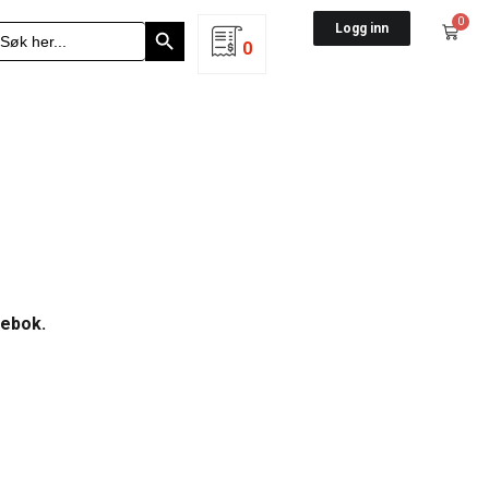
Search Button
0
earch
Logg inn
r:
0
lebok.