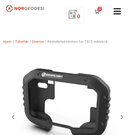
0
0
Hjem
/
Tilbehør
/
Diverse
/ Beskyttelsesdeksel for TSC5 målebok