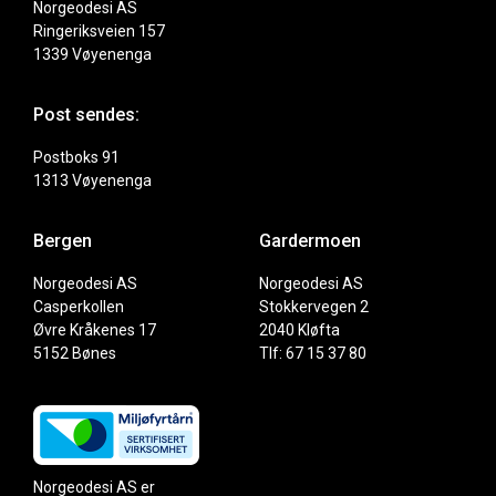
Norgeodesi AS
Ringeriksveien 157
1339 Vøyenenga
Post sendes:
Postboks 91
1313 Vøyenenga
Bergen
Gardermoen
Norgeodesi AS
Norgeodesi AS
Casperkollen
Stokkervegen 2
Øvre Kråkenes 17
2040 Kløfta
5152 Bønes
Tlf: 67 15 37 80
Norgeodesi AS er