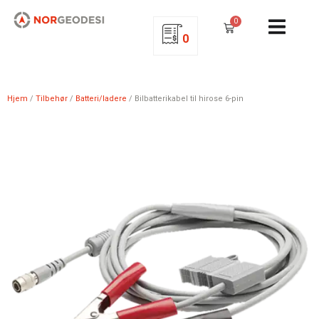
0
0
Hjem
/
Tilbehør
/
Batteri/ladere
/ Bilbatterikabel til hirose 6-pin