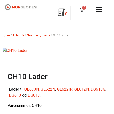
0
0
Hjem
/
Tilbehør
/
Nivellering/Laser
/ CH10 Lader
CH10 Lader
Lader til
UL633N
,
GL622N
,
GL622IR
,
GL612N
,
DG613G
,
DG613
og
DG813
.
Varenummer: CH10