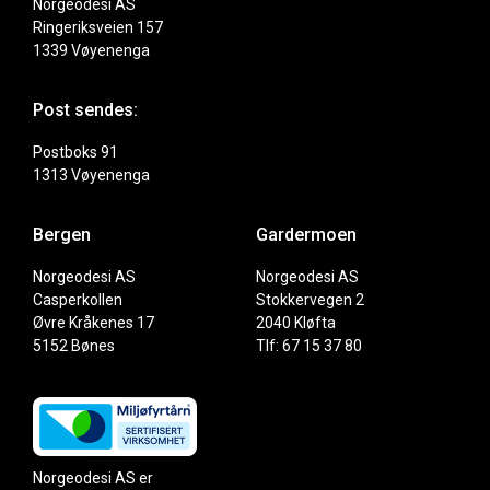
Norgeodesi AS
Ringeriksveien 157
1339 Vøyenenga
Post sendes:
Postboks 91
1313 Vøyenenga
Bergen
Gardermoen
Norgeodesi AS
Norgeodesi AS
Casperkollen
Stokkervegen 2
Øvre Kråkenes 17
2040 Kløfta
5152 Bønes
Tlf: 67 15 37 80
Norgeodesi AS er