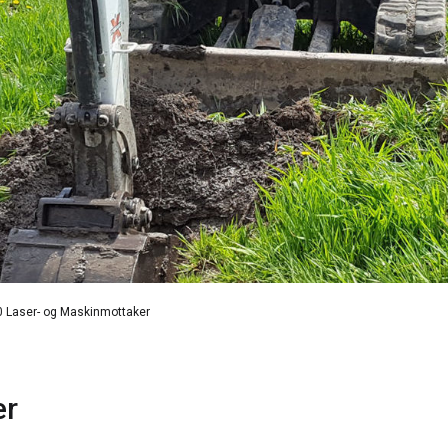
 Laser- og Maskinmottaker
er