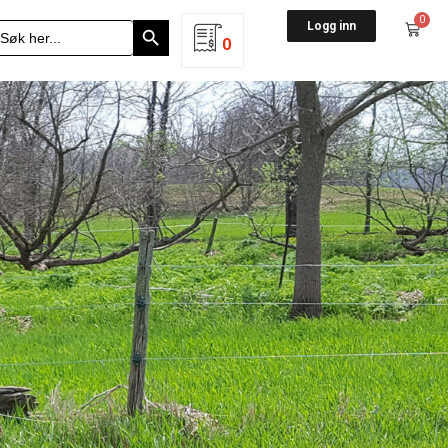
Search Button
0
earch
Logg inn
r:
0