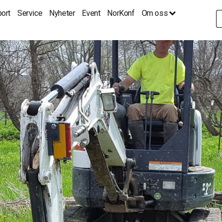
ort
Service
Nyheter
Event
NorKonf
Om oss
S
fo