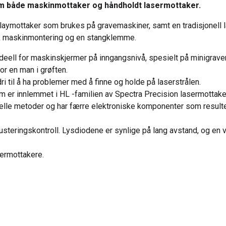
m både maskinmottaker og håndholdt lasermottaker.
ymottaker som brukes på gravemaskiner, samt en tradisjonell la
sk maskinmontering og en stangklemme.
ell for maskinskjermer på inngangsnivå, spesielt på minigravere
or en man i grøften.
 til å ha problemer med å finne og holde på laserstrålen.
om er innlemmet i HL -familien av Spectra Precision lasermottake
elle metoder og har færre elektroniske komponenter som resulter
justeringskontroll. Lysdiodene er synlige på lang avstand, og en v
ermottakere.