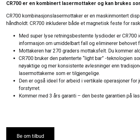
CR700 er en kombinert lasermottaker og kan brukes so
CR700 kombinasjonslasermottaker er en maskinmontert displa
håndholdt. CR700 inkluderer både et magnetisk feste for ra
Med super lyse retningsbestemte lysdioder er CR700 ide
informasjon om umiddelbart fall og eliminerer behovet f
Mottakeren har 270 graders mottaksfelt. Du kommer aldri
CR700 bruker den patenterte “light bar” -teknologien s
nøyaktige og mer konsistente avlesninger enn tradisjon
lasermottakerne som er tilgjengelige.
Den er også ideel for arbeid i vertikale operasjoner for 
forstyrret.
Kommer med 3 års garanti – den beste garantien på las
Be om tilbud