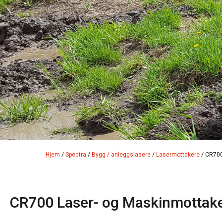
Hjem
/
Spectra
/
Bygg / anleggslasere
/
Lasermottakere
/ CR700
CR700 Laser- og Maskinmottak