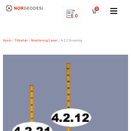
0
0
Hjem
/
Tilbehør
/
Nivellering/Laser
/ 4.2.2 Grusring