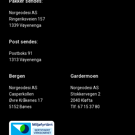
Pakker sendes:
Norgeodesi AS
Ringeriksveien 157
1339 Vøyenenga
Post sendes:
Postboks 91
1313 Vøyenenga
Bergen
Gardermoen
Norgeodesi AS
Norgeodesi AS
Casperkollen
Stokkervegen 2
Øvre Kråkenes 17
2040 Kløfta
5152 Bønes
Tlf: 67 15 37 80