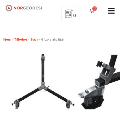
0
0
Hjem
/
Tilbehør
/
Stativ
/ Gitzo stativ hjul