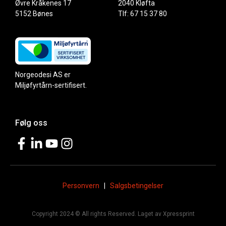
Øvre Kråkenes 17
2040 Kløfta
5152 Bønes
Tlf: 67 15 37 80
Norgeodesi AS er
Miljøfyrtårn-sertifisert.
Følg oss
Personvern
|
Salgsbetingelser
Copyright 2024 © All rights Reserved. Laget av Xpressprint