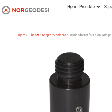
Hjem
Produkter
Supp
Hjem
/
Tilbehør
/
Adaptere/holdere
/ Høydeadapter for Leica Wild p