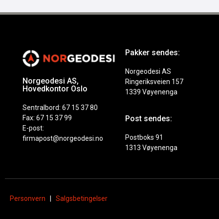
Pakker sendes:
Norgeodesi AS
Norgeodesi AS,
Ringeriksveien 157
Hovedkontor Oslo
1339 Vøyenenga
Sentralbord: 67 15 37 80
Fax: 67 15 37 99
Post sendes:
E-post:
Postboks 91
firmapost@norgeodesi.no
1313 Vøyenenga
Personvern
|
Salgsbetingelser