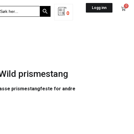
Search Button
0
earch
Logg inn
r:
0
 Wild prismestang
passe prismestangfeste for andre