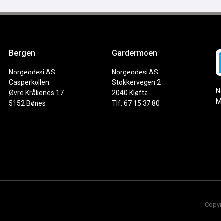
Bergen
Gardermoen
Norgeodesi AS
Norgeodesi AS
Casperkollen
Stokkervegen 2
N
Øvre Kråkenes 17
2040 Kløfta
M
5152 Bønes
Tlf: 67 15 37 80
Copyr