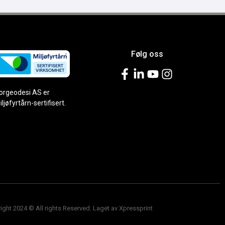
Følg oss
orgeodesi AS er
iljøfyrtårn-sertifisert.
ight 2024 © All rights Reserved. Laget av Xpressprint