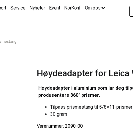
ort
Service
Nyheter
Event
NorKonf
Om oss
S
fo
rismestang
Høydeadapter for Leica
Høydeadapter i aluminium som lar deg til
produsenters 360° prismer.
Tilpass prismestang til 5/8×11-prismer
30 gram
Varenummer: 2090-00