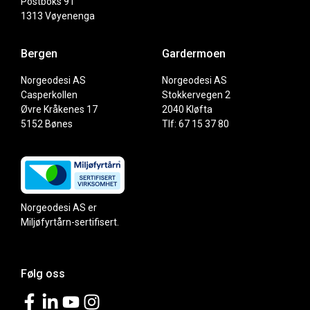
Postboks 91
1313 Vøyenenga
Bergen
Gardermoen
Norgeodesi AS
Norgeodesi AS
Casperkollen
Stokkervegen 2
Øvre Kråkenes 17
2040 Kløfta
5152 Bønes
Tlf: 67 15 37 80
Norgeodesi AS er
Miljøfyrtårn-sertifisert.
Følg oss