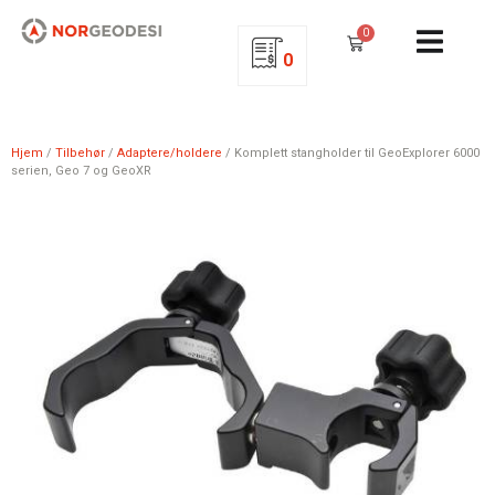
0
0
Hjem
/
Tilbehør
/
Adaptere/holdere
/ Komplett stangholder til GeoExplorer 6000
serien, Geo 7 og GeoXR