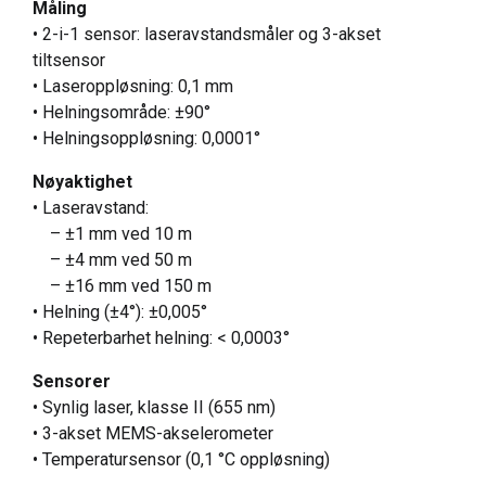
Måling
• 2-i-1 sensor: laseravstandsmåler og 3-akset
tiltsensor
• Laseroppløsning: 0,1 mm
• Helningsområde: ±90°
• Helningsoppløsning: 0,0001°
Nøyaktighet
• Laseravstand:
– ±1 mm ved 10 m
– ±4 mm ved 50 m
– ±16 mm ved 150 m
• Helning (±4°): ±0,005°
• Repeterbarhet helning: < 0,0003°
Sensorer
• Synlig laser, klasse II (655 nm)
• 3-akset MEMS-akselerometer
• Temperatursensor (0,1 °C oppløsning)