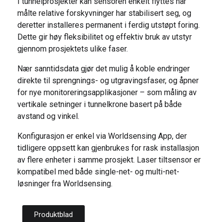
I tunnelprosjekter kan sensoren enkelt flyttes når
målte relative forskyvninger har stabilisert seg, og
deretter installeres permanent i ferdig utstøpt foring.
Dette gir høy fleksibilitet og effektiv bruk av utstyr
gjennom prosjektets ulike faser.
Nær sanntidsdata gjør det mulig å koble endringer
direkte til sprengnings- og utgravingsfaser, og åpner
for nye monitoreringsapplikasjoner – som måling av
vertikale setninger i tunnelkrone basert på både
avstand og vinkel.
Konfigurasjon er enkel via Worldsensing App, der
tidligere oppsett kan gjenbrukes for rask installasjon
av flere enheter i samme prosjekt. Laser tiltsensor er
kompatibel med både single-net- og multi-net-
løsninger fra Worldsensing.
Produktblad