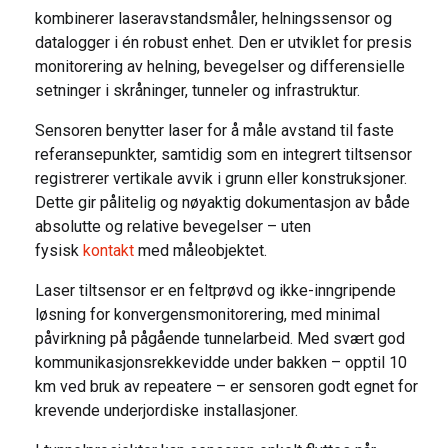
kombinerer laseravstandsmåler, helningssensor og
datalogger i én robust enhet. Den er utviklet for presis
monitorering av helning, bevegelser og differensielle
setninger i skråninger, tunneler og infrastruktur.
Sensoren benytter laser for å måle avstand til faste
referansepunkter, samtidig som en integrert tiltsensor
registrerer vertikale avvik i grunn eller konstruksjoner.
Dette gir pålitelig og nøyaktig dokumentasjon av både
absolutte og relative bevegelser – uten
fysisk
kontakt
med måleobjektet.
Laser tiltsensor er en feltprøvd og ikke-inngripende
løsning for konvergensmonitorering, med minimal
påvirkning på pågående tunnelarbeid. Med svært god
kommunikasjonsrekkevidde under bakken – opptil 10
km ved bruk av repeatere – er sensoren godt egnet for
krevende underjordiske installasjoner.