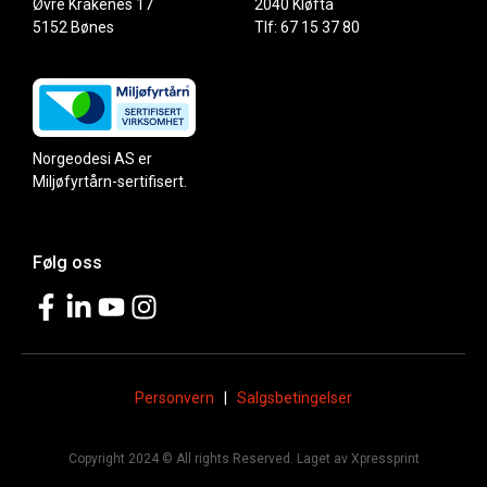
Øvre Kråkenes 17
2040 Kløfta
5152 Bønes
Tlf: 67 15 37 80
Norgeodesi AS er
Miljøfyrtårn-sertifisert.
Følg oss
Personvern
|
Salgsbetingelser
Copyright 2024 © All rights Reserved. Laget av Xpressprint