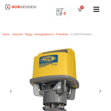
0
0
Hjem
/
Spectra
/
Bygg / anleggslasere
/
Planlaser
/ LL500 Planlaser