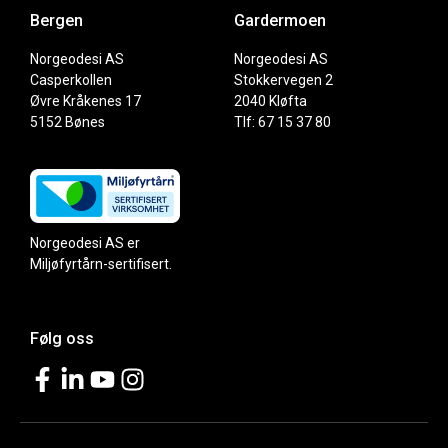
Bergen
Gardermoen
Norgeodesi AS
Norgeodesi AS
Casperkollen
Stokkervegen 2
Øvre Kråkenes 17
2040 Kløfta
5152 Bønes
Tlf: 67 15 37 80
Norgeodesi AS er
Miljøfyrtårn-sertifisert.
Følg oss